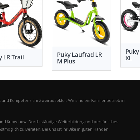
Puky
Puky Laufrad LR
 LR Trail
XL
M Plus
tät und Kompetenz am Zweiradsektor. Wir sind ein Familienbetrieb in
n und Know-how. Durch ständige Weiterbildung und persönliches
stmöglich zu Beraten. Bei uns ist Ihr Bike in guten Händen .