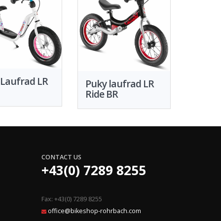
 Laufrad LR
Puky laufrad LR
Ride BR
CONTACT US
+43(0) 7289 8255
Fax: +43(0) 7289 8255
office@bikeshop-rohrbach.com