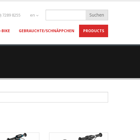
) 7289 8255
en
-BIKE
GEBRAUCHTE/SCHNÄPPCHEN
PRODUCTS