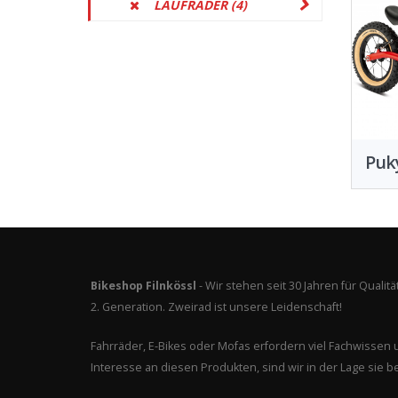
LAUFRÄDER
(4)
Puky
Bikeshop Filnkössl
- Wir stehen seit 30 Jahren für Quali
2. Generation. Zweirad ist unsere Leidenschaft!
Fahrräder, E-Bikes oder Mofas erfordern viel Fachwisse
Interesse an diesen Produkten, sind wir in der Lage sie be