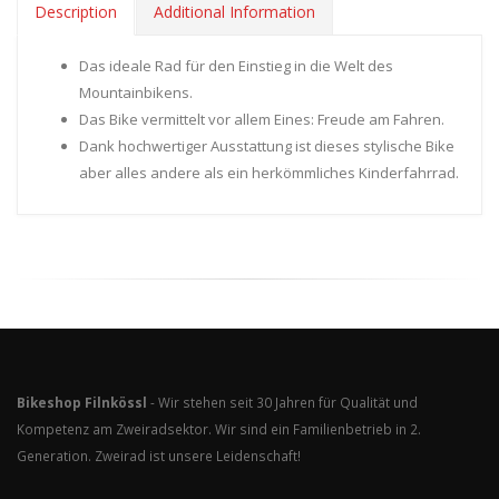
Description
Additional Information
Das ideale Rad für den Einstieg in die Welt des
Mountainbikens.
Das Bike vermittelt vor allem Eines: Freude am Fahren.
Dank hochwertiger Ausstattung ist dieses stylische Bike
aber alles andere als ein herkömmliches Kinderfahrrad.
Bikeshop Filnkössl
- Wir stehen seit 30 Jahren für Qualität und
Kompetenz am Zweiradsektor. Wir sind ein Familienbetrieb in 2.
Generation. Zweirad ist unsere Leidenschaft!