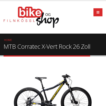
Skip
to
main
content
Breadcrumb
HOME
MTB Corratec X-Vert Rock 26 Zoll